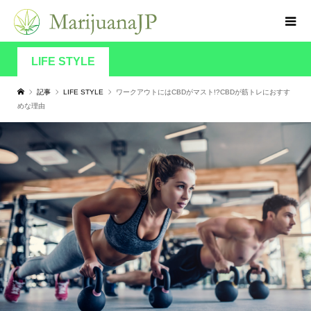
LIFE STYLE
記事
LIFE STYLE
ワークアウトにはCBDがマスト!?CBDが筋トレにおすす
めな理由