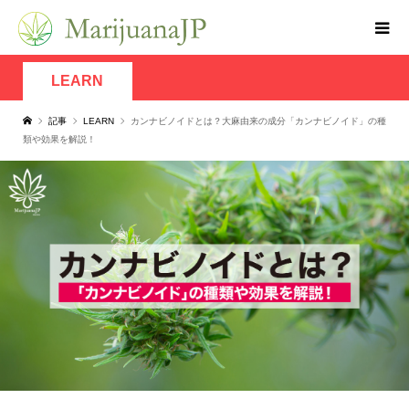
LEARN
記事
LEARN
カンナビノイドとは？大麻由来の成分「カンナビノイド」の種
類や効果を解説！