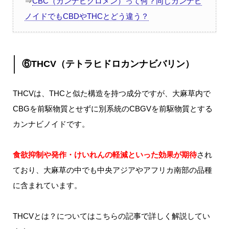
⇒
CBC（カンナビクロメン）って何？同じカンナビ
ノイドでもCBDやTHCとどう違う？
⑥THCV（テトラヒドロカンナビバリン）
THCVは、THCと似た構造を持つ成分ですが、大麻草内で
CBGを前駆物質とせずに別系統のCBGVを前駆物質とする
カンナビノイドです。
食欲抑制や発作・けいれんの軽減といった効果が期待
され
ており、大麻草の中でも中央アジアやアフリカ南部の品種
に含まれています。
THCVとは？についてはこちらの記事で詳しく解説してい