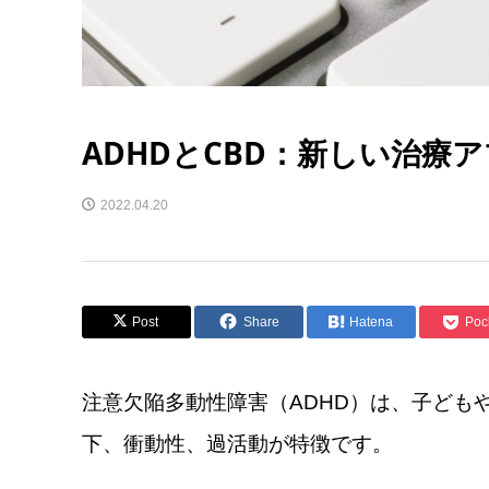
ADHDとCBD：新しい治療
2022.04.20
Post
Share
Hatena
Poc
注意欠陥多動性障害（ADHD）は、子ども
下、衝動性、過活動が特徴です。