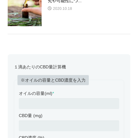
究や可能性につ...
2020.10.18
１滴あたりのCBD量計算機
※オイルの容量とCBD濃度を入力
オイルの容量(ml)
*
CBD量 (mg)
CBD濃度 (%)