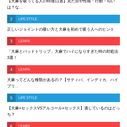
【大麻を吸ってる人の特徴11選】見た目や性格・行動・匂い
は？な...
2
LIFE STYLE
正しいジョイントの吸い方と大麻を初めて吸う人へのヒント
3
LEARN
「大麻とバッドトリップ」大麻でハイになりすぎた時の対処法
3選！
4
LEARN
大麻ってどんな種類があるの？【サティバ、インディカ、ハイ
ブリ...
5
LIFE STYLE
【大麻×セックスVSアルコール×セックス】適しているのはどっ
ち？
6
LEARN