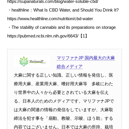
https://supanaturals.com/blog/water-soluble-cbd/
・healthline：What Is CBD Water, and Should You Drink It?
https://www.healthline.com/nutrition/cbd-water
・The stability of cannabis and its preparations on storage
https://pubmed.ncbi.nlm.nih.gov/6643/【1】
マリファナJP 国内最大の大麻
総合メディア
大麻に関する正しい知識、正しい情報を発信し、医
療用大麻、産業用大麻、嗜好用大麻等 多岐にわた
り世界中の人々から必要とされている大麻を伝え
る、日本人のためのメディアです。マリファナJPで
は大麻の関連の情報の発信をしていますが、大麻取
締法を犯す事を「扇動、教唆、示唆、ほう助」する
内容ではございません。日本では大麻の所持、栽培