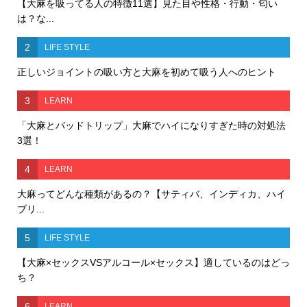
【大麻を吸ってる人の特徴11選】見た目や性格・行動・匂い
は？な...
2
LIFE STYLE
正しいジョイントの吸い方と大麻を初めて吸う人へのヒント
3
LEARN
「大麻とバッドトリップ」大麻でハイになりすぎた時の対処法
3選！
4
LEARN
大麻ってどんな種類があるの？【サティバ、インディカ、ハイ
ブリ...
5
LIFE STYLE
【大麻×セックスVSアルコール×セックス】適しているのはどっ
ち？
6
LEARN