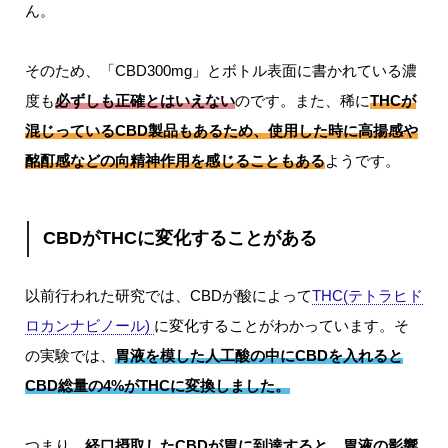
ん。
そのため、「CBD300mg」とボトル表面に書かれている濃
度も
必ずしも正確とはいえな
い
のです。また、稀に
THCが
混じっているCBD製品
もあるため、使用した時に高揚感や
酩酊感などの向精神作用を感じることもある
ようです。
CBDがTHCに変化することがある
以前行われた研究では、CBDが酸によって
THC(テトラヒド
ロカンナビノール)
に変化することがわかっています。そ
の実験では、
胃液を模した人工酸の中にCBDを入れると
CBD総量の4%がTHCに変換しました。
つまり、
経口摂取したCBDが胃に到達すると、胃液の影響