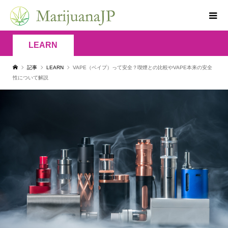
LEARN
記事
LEARN
VAPE（ベイプ）って安全？喫煙との比較やVAPE本来の安全
性について解説