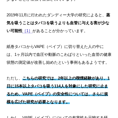
2019年11月に行われたダンディー大学の研究によると、
蒸
気を吸うことはタバコを吸うよりも血管に与える害が少な
い可能性
［1］
があることが分かっています。
紙巻タバコからVAPE（ベイプ）に切り替えた人の中に
は、1ヶ月以内で血圧や動脈のこわばりといった血管の健康
状態の測定値が改善し始めたという事例もあるようです。
ただし、
こちらの研究では、2年以上の喫煙経験があり、1
日に15本以上タバコを吸う114人を対象にした研究に止ま
るため、VAPE（ベイプ）の安全性については、さらに規
模を広げた研究が必要となります。
しかし、VAPE（ベイプ）についての有害性を示唆する研