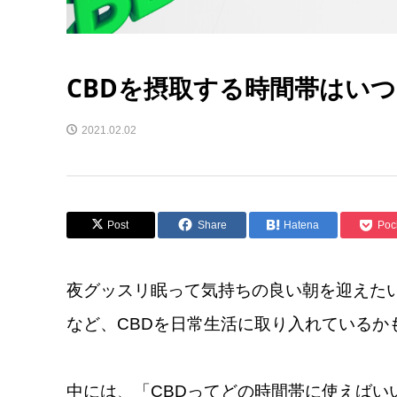
CBDを摂取する時間帯はい
2021.02.02
Post
Share
Hatena
Poc
夜グッスリ眠って気持ちの良い朝を迎えた
など、CBDを日常生活に取り入れているか
中には、「CBDってどの時間帯に使えばい