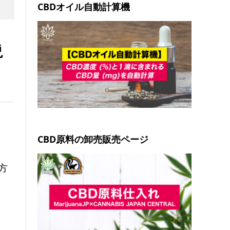
CBDオイル自動計算機
説
CBD原料の卸売販売ページ
方