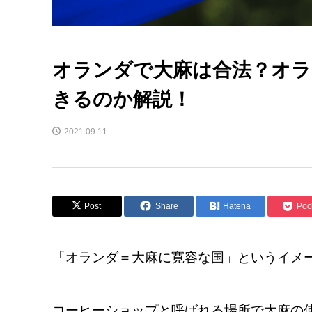
オランダで大麻は合法？オラ
きるのか解説！
2021.09.11
Post
Share
Hatena
Poc
「オランダ＝大麻に寛容な国」というイメ
コーヒーショップと呼ばれる場所で大麻の