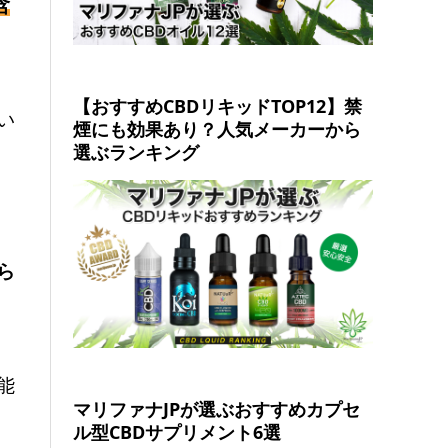
含
【おすすめCBDリキッドTOP12】禁
い
煙にも効果あり？人気メーカーから
選ぶランキング
ら
能
マリファナJPが選ぶおすすめカプセ
ル型CBDサプリメント6選