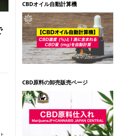
CBDオイル自動計算機
で
CBD原料の卸売販売ページ
よ