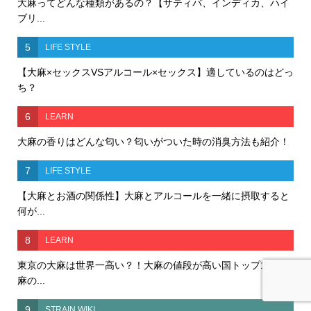
大麻ってどんな種類があるの？【サティバ、インディカ、ハイ
ブリ...
5
LIFE STYLE
【大麻×セックスVSアルコール×セックス】適しているのはどっ
ち？
6
LEARN
大麻の香りはどんな匂い？匂いがついた時の消臭方法も紹介！
7
LIFE STYLE
【大麻とお酒の関係性】大麻とアルコールを一緒に摂取すると
何が...
8
LEARN
東京の大麻は世界一高い？！大麻の値段が高い国トップ10と大
麻の...
9
STRAIN WIKI