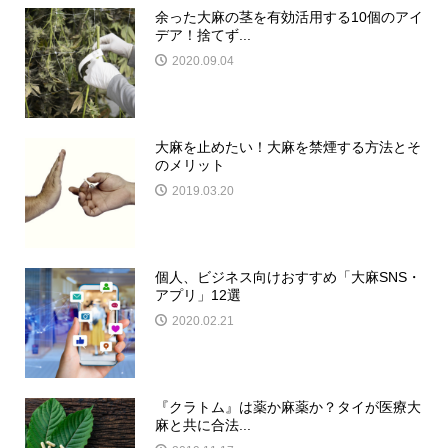
余った大麻の茎を有効活用する10個のアイ
デア！捨てず...
2020.09.04
大麻を止めたい！大麻を禁煙する方法とそ
のメリット
2019.03.20
個人、ビジネス向けおすすめ「大麻SNS・
アプリ」12選
2020.02.21
『クラトム』は薬か麻薬か？タイが医療大
麻と共に合法...