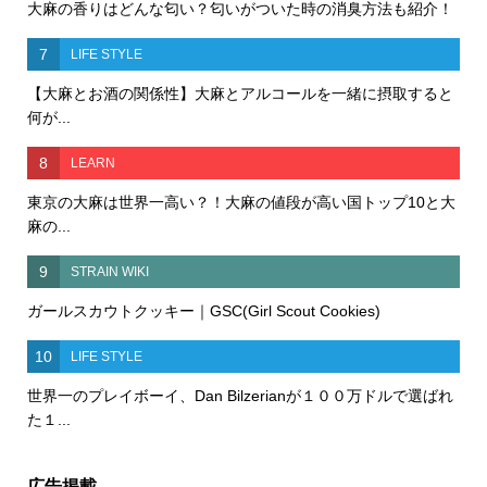
大麻の香りはどんな匂い？匂いがついた時の消臭方法も紹介！
7
LIFE STYLE
【大麻とお酒の関係性】大麻とアルコールを一緒に摂取すると
何が...
8
LEARN
東京の大麻は世界一高い？！大麻の値段が高い国トップ10と大
麻の...
9
STRAIN WIKI
ガールスカウトクッキー｜GSC(Girl Scout Cookies)
10
LIFE STYLE
世界一のプレイボーイ、Dan Bilzerianが１００万ドルで選ばれ
た１...
広告掲載