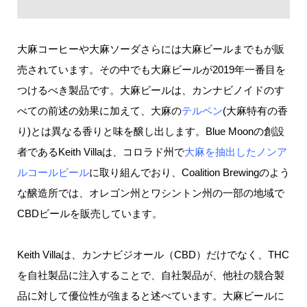
大麻コーヒーや大麻ソーダさらには大麻ビールまでもが販
売されています。その中でも大麻ビールが2019年一番目を
つけるべき製品です。大麻ビールは、カンナビノイドのす
べての前述の効果に加えて、大麻の
テルペン
(大麻特有の香
り)とは異なる香りと味を醸し出します。Blue Moonの創設
者であるKeith Villaは、コロラド州で
大麻を抽出したノンア
ルコールビール
に取り組んでおり、Coalition Brewingのよう
な醸造所では、オレゴン州とワシントン州の一部の地域で
CBDビールを販売しています。
Keith Villaは、カンナビジオール（CBD）だけでなく、THC
を自社製品に注入することで、自社製品が、他社の競合製
品に対して優位性が強まると述べています。大麻ビールに