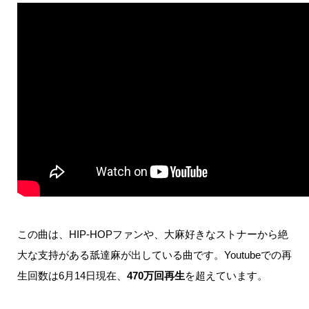
この曲は、
HIP-HOP
ファンや、大麻好きなストナーから絶
大な支持がある舐達麻が出している曲です。
Youtube
での再
生回数は6月14日現在、
470万回再生
を超えています。