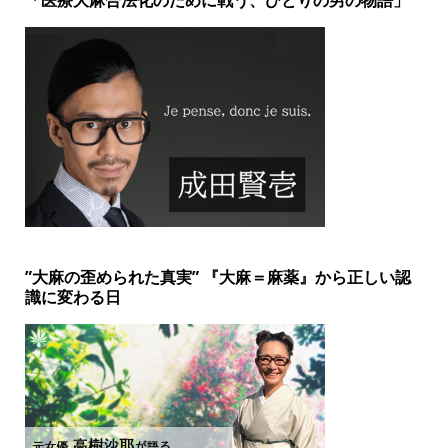
”大麻の歪められた真実” 『大麻＝麻薬』から正しい認
識に変わる日