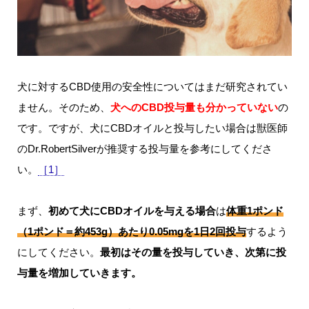
犬に対するCBD使用の安全性についてはまだ研究されてい
ません。そのため、
犬へのCBD投与量も分かっていない
の
です。ですが、犬にCBDオイルと投与したい場合は獣医師
のDr.RobertSilverが推奨する投与量を参考にしてくださ
い。
［1］
まず、
初めて犬にCBDオイルを与える場合
は
体重1ポンド
（1ポンド＝約453g）あたり0.05mgを1日2回投与
するよう
にしてください。
最初はその量を投与していき、次第に投
与量を増加していきます。